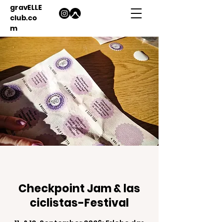
gravELLE
club.co
m
Checkpoint Jam & las
ciclistas-Festival