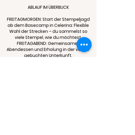
ABLAUF IM ÜBERBLICK
FREITAGMORGEN: Start der Stempeljagd
ab dem Basecamp in Celerina: Flexible
Wahl der Strecken – du sammelst so
viele Stempel, wie du möchtest.
FREITAGABEND: Gemeinsames
Abendessen und Erholung in der von dir
gebuchten Unterkunft.
SAMSTAGMORGEN: Nach einem Kaffee
sammelst du die letzten Stempel.
SAMSTAGNACHMITTAG: Um 16 Uhr
treffen wir uns zur gemeinsamen
Veloparade, die uns zur las ciclistas
Abendlocation führt.
SAMSTAGABEND: Es wartet ein
vielfältiges Abendprogramm mit
Workshops, Vorträgen, Second-Hand-
Börse, Abendessen & Party auf dich!
BIST DU DABEI?